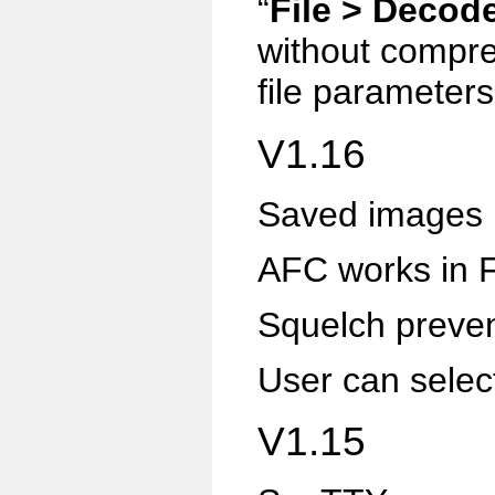
“
File > Decod
without compre
file parameter
V1.16
Saved images 
AFC works in 
Squelch preven
User can selec
V1.15