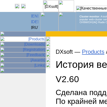
Cluster monitor
. A too
popular web-cluster ser
OH9W/OH2AQ Radio C
DXsoft —
Products
История в
V2.60
Сделана подд
По крайней м