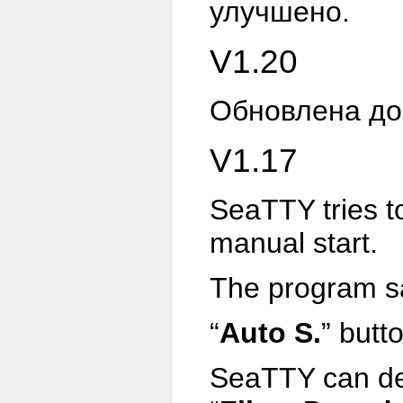
улучшено.
V1.20
Обновлена до
V1.17
SeaTTY tries t
manual start.
The program sa
“
Auto S.
” butt
SeaTTY can de