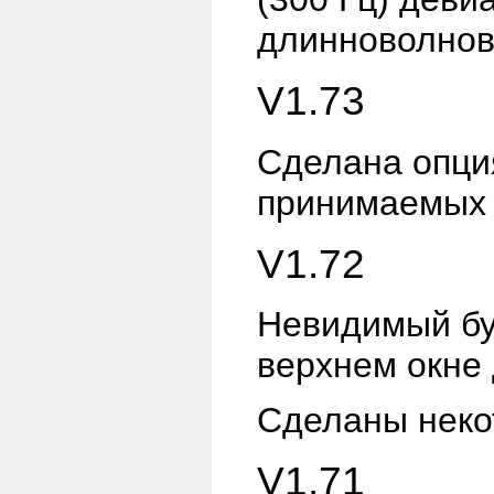
длинноволнов
V1.73
Сделана опци
принимаемых с
V1.72
Невидимый бу
верхнем окне 
Сделаны неко
V1.71