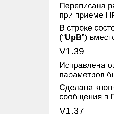
Переписана ра
при приеме
H
В строке сос
(“
UpB
”) вмес
V1.39
Исправлена ош
параметров бы
Сделана кнопк
сообщения в 
V1.37