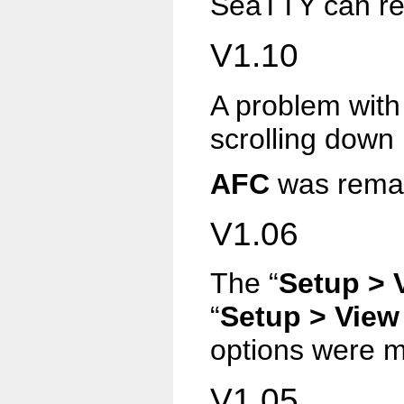
SeaTTY can r
V1.10
A problem with
scrolling down 
AFC
was remad
V1.06
The
“
Setup > 
“
Setup > Vie
options were 
V1.05