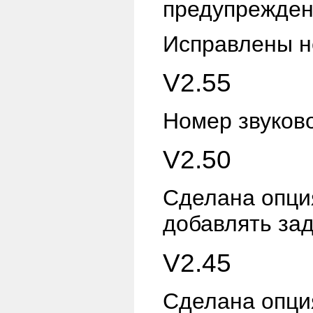
предупреждени
Исправлены н
V2.55
Номер звуково
V2.50
Сделана опц
добавлять за
V2.45
Сделана опц