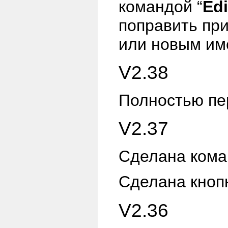
командой
“
Edi
поправить пр
или новым им
V2.38
Полностью пе
V2.37
Сделана ком
Сделана кнопк
V2.36