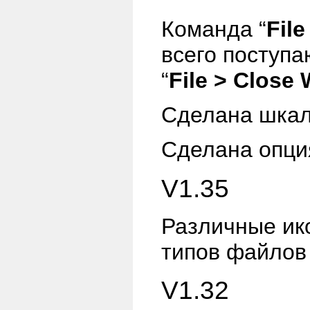
Команда “
Fil
всего поступа
“
File > Close 
Сделана шкал
Сделана опци
V1.35
Различные ик
типов файлов 
V1.32