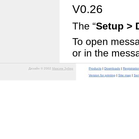
V0.26
The “
Setup >
To open messag
or in the mess
Дизайн © 2002
Максим Зубер
Products
|
Downloads
|
Registratio
Version for printing
|
Site map
|
Sen