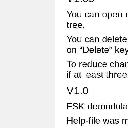
You can open r
tree.
You can delete
on “Delete” key
To reduce chan
if at least thr
V1.0
FSK-demodula
Help-file
was m