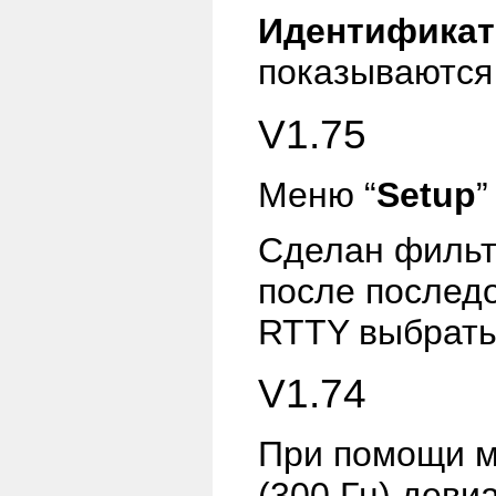
Идентификат
показываются
V1.75
Меню “
Setup
”
Сделан филь
после последо
RTTY выбрать
V1.74
При помощи 
(300 Гц) дев